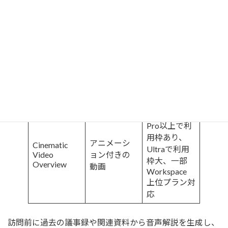
が対話形式
全プラン(回
Audio
Overview
で資料を解
数上限あり)
説
ナレーショ
Video
ン付きスラ
全プラン(回
Overview(標
イド形式の
数上限あり)
準)
動画(80以上
の言語対応)
Google AI
Pro以上で利
用枠あり、
アニメーシ
Cinematic
Ultraで利用
Video
ョン付きの
枠大、一部
Overview
動画
Workspace
上位プラン対
応
訪問前に過去の議事録や関連資料から音声解説を生成し、